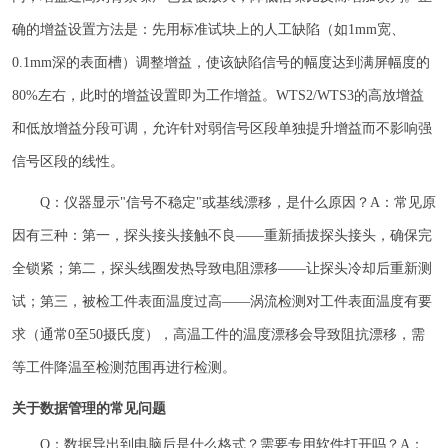
确的增益设置方法是：先用标准试块上的人工缺陷（如1mm宽、
0.1mm深的表面槽）调整增益，使该缺陷信号的幅度达到满屏幅度的
80%左右，此时的增益设置即为工作增益。WTS2/WTS3的高放增益
和低放增益分段可调，允许针对弱信号区段单独提升增益而不影响强
信号区段的线性。
Q：仪器显示"信号不稳定"或基线漂移，是什么原因？A：常见原
因有三种：第一，探头接头接触不良——重新插拔探头接头，确保完
全锁紧；第二，探头线圈发热导致电阻漂移——让探头冷却后重新测
试；第三，被检工件表面温度过高——涡流检测对工件表面温度有要
求（通常0至50摄氏度），高温工件的温度漂移会导致阻抗漂移，需
等工件降温至检测范围再进行检测。
关于数据管理的常见问题
Q：数据导出到电脑后是什么格式？需要专用软件打开吗？A：