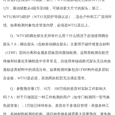
12V，驱动级数从4级升至8级，可驱动更大尺寸的探头；第三，
WTS2有IP54防护（WTS1无防护等级认证），适合户外和工厂湿润环
境。如果检测对象包含管道内壁，必须选WTS2及以上。
Q：WTS3的耦合探头支持有什么用？什么情况下必须使用耦合
探头？A：耦合探头（也称差动耦合探头）主要用于碳纤维复合材料
（CFRP）层间分离和金属多层板层间腐蚀检测。这两类检测在航空
维修和轻量化车辆制造中非常常见，但使用单端或桥式探头无法有效
激励这类材料中的涡流分布。如果检测对象包含CFRP构件或多层铝
合金板，WTS3是必选，其他两款机型无法满足需求。
Q：参数预存量1万、10万、100万组的差异对实际工作影响大
吗？A：对于只做固定一种工件检测的用户（如专门检测同一型号换
热器管束），1万组已绰绰有余。差异在于多项目管理：承接多种工
件、多种材料检测的机构，项目种类越多越需要大容量预存，避免每