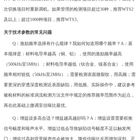
次切换项目时重新调机。如果管理的检测项目超过30种，推荐WTS2
及以上；超过1000种项目，推荐WTS3。
关于技术参数的常见问题
Q：激励频率选择有什么规律？我如何知道用哪个频率？A：基
本规律是：材料电导率越高（铜、铝），使用的激励频率越高
（500kHz至5MHz）；材料电导率越低（钛合金、镍基合金），使用
频率相对较低（50kHz至2MHz）；需要检测表面微裂纹，用高频；需
要更深的穿透深度检测近表面缺陷，用低频。实际操作中，建议参考
被检材料的标准涡流检测方法文件中规定的推荐频率范围作为起点，
再在此基础上微调至信噪比最优。
Q：增益设多高合适？增益越高越好吗？A：增益设置需要权衡
信号幅度和噪声水平。增益过低会导致缺陷信号幅度不足以触发闸
门；增益过高则背景噪声也会被放大，降低信噪比反而增加误判。正