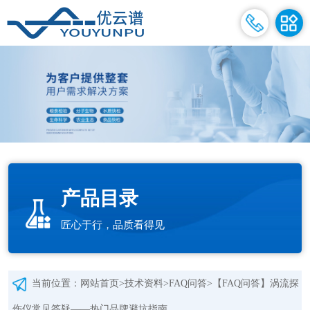
产品目录
匠心于行，品质看得见
当前位置：
网站首页
>
技术资料
>
FAQ问答
>【FAQ问答】涡流探
伤仪常见答疑——热门品牌避坑指南