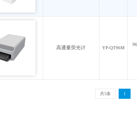
9
高通量荧光计
YP-QT96M
共5条
1