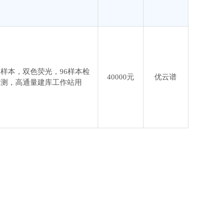
6样本，双色荧光，96样本检
40000元
优云谱
测，高通量建库工作站用