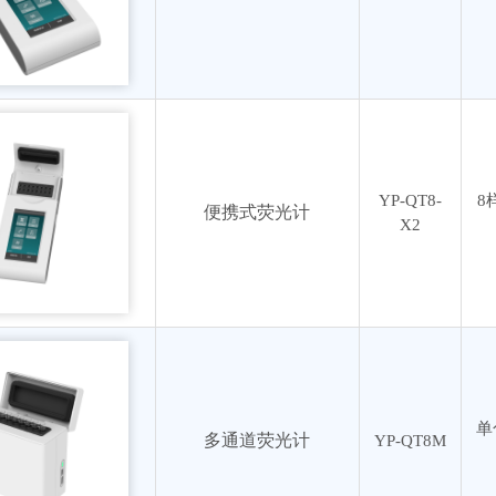
YP-QT8-
8
便携式荧光计
X2
单
多通道荧光计
YP-QT8M