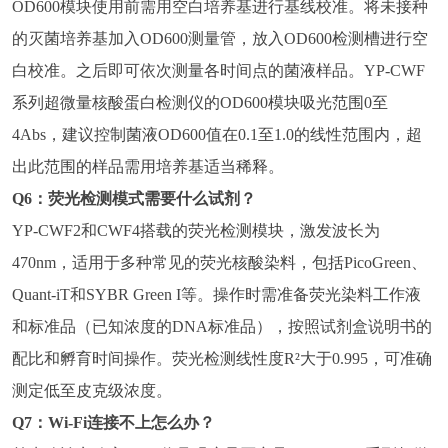
OD600模块使用前需用空白培养基进行基线校准。将未接种
的灭菌培养基加入OD600测量管，放入OD600检测槽进行空
白校准。之后即可依次测量各时间点的菌液样品。YP-CWF
系列超微量核酸蛋白检测仪的OD600模块吸光范围0至
4Abs，建议控制菌液OD600值在0.1至1.0的线性范围内，超
出此范围的样品需用培养基适当稀释。
Q6：荧光检测模式需要什么试剂？
YP-CWF2和CWF4搭载的荧光检测模块，激发波长为
470nm，适用于多种常见的荧光核酸染料，包括PicoGreen、
Quant-iT和SYBR Green I等。操作时需准备荧光染料工作液
和标准品（已知浓度的DNA标准品），按照试剂盒说明书的
配比和孵育时间操作。荧光检测线性度R²大于0.995，可准确
测定低至皮克级浓度。
Q7：Wi-Fi连接不上怎么办？