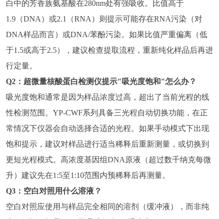
白中的芳香族氨基酸在280nm处有强吸收。比值高于
1.9（DNA）或2.1（RNA）则提示可能存在RNA污染（对
DNA样品而言）或DNA/苯酚污染。如果比值严重偏离（低
于1.5或高于2.5），建议检查提取流程，重新纯化样品后再进
行定量。
Q2：超微量核酸蛋白检测仪提示"吸光度饱和"怎么办？
吸光度饱和通常是因为样品浓度过高，超出了当前光程的线
性检测范围。YP-CWF系列具备三光程自动切换功能，在正
常情况下仪器会自动选择合适的光程。如果手动模式下出现
饱和提示，建议对样品进行适当稀释后重新测量，或切换到
更短光程模式。高浓度基因组DNA原液（超过数千纳克每微
升）建议先在1:5至1:10范围内预稀释后再测量。
Q3：空白对照用什么溶液？
空白对照应使用与样品完全相同的溶剂（缓冲液），而非纯