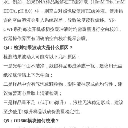
水。例如，如果DNA样品溶解在TE缓冲液（10mM Tris, 1mM
EDTA, pH 8.0）中，则空白对照也应使用TE缓冲液。使用错
误的空白溶液会引入系统误差，导致浓度读数偏移。YP-
CWF系列每次开机或切换缓冲液时均需重新进行空白校准，
仪器操作界面有明确的空白校准提示步骤。
Q4：检测结果波动大是什么原因？
检测结果波动大可能有以下几种原因：
一是光学平面不洁净，残留样品形成薄膜干扰，建议用无尘
纸彻底清洁上下光学面；
二是样品中含有气泡或颗粒物，影响液柱形成的均匀性，建
议短暂离心后取上清液检测；
三是样品量不足（低于0.5微升），液柱无法稳定形成，建议
至少使用1微升样品以确保测量稳定性。
Q5：OD600模块如何校准？